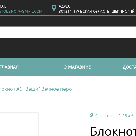
MAIL
АДРЕС
SPOL.SHOP@GMAIL.COM
301214, ТУЛЬСКАЯ ОБЛАСТЬ, ЩЕКИНСКИЙ
ГЛАВНАЯ
О МАГАЗИНЕ
ДОСТА
локнот А6 "Вещи" Вечное перо
Сравнение
В изб
Блокно