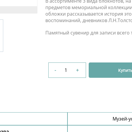
В ассортименте 3 вида блокнотов, на
предметов мемориальной коллекции,
обложки рассказывается история этой
воспоминаний, дневников Л.Н.Толсто
Памятный сувенир для записи всего т
-
+
Купит
Музей-у
вара