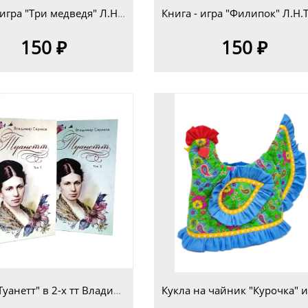
Книга - игра "Три медведя" Л.Н.Толстой для детей дошкольного возраста 5+
150 ₽
150 ₽
Книга "Туанетт" в 2-х тт Владимир Сериков