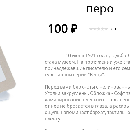
перо
100 ₽
( 0 )
10 июня 1921 года усадьба Льва
стала музеем. На протяжении уже ста
принадлежавшие писателю и его семь
сувенирной серии "Вещи".
Перед вами блокноты с нелинованны
Уголки закруглены. Обложка - Софт тач
ламинирование пленкой с повышенн
от нее не бросается в глаза, а раск
ощупь напоминает бархат, тактильно
плёнку.