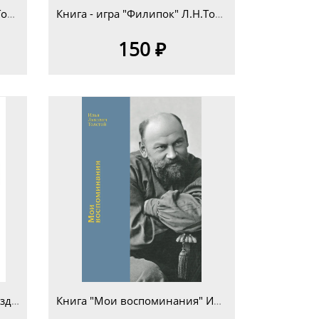
Книга - игра "Филипок" Л.Н.Толстой для детей младшего школьного возраста 7+
Книга - игра "Филипок" Л.Н.Толстой для детей дошкольного возраста 5+
150 ₽
Кукла на чайник "Курочка" изд.4
Книга "Мои воспоминания" Илья Львович Толстой