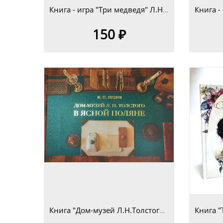
Книга - игра "Три медведя" Л.Н.Толстой для детей младшего школьного возраста 7+
150 ₽
Книга "Дом-музей Л.Н.Толстого в Ясной Поляне. Очерк-путеводитель" Н.П.Пузин