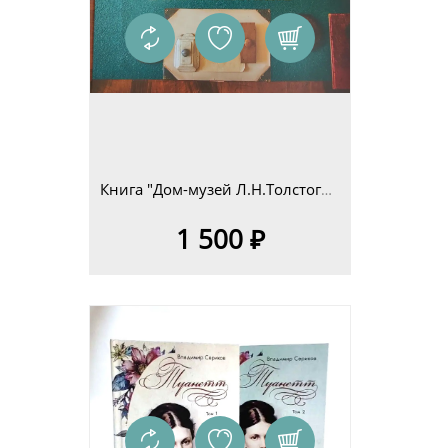
Книга "Дом-музей Л.Н.Толстого в Ясной Поляне. Очерк-путеводитель" Н.П.Пузин
1 500 ₽