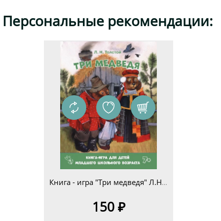
Добавить комментарий
Персональные рекомендации:
Книга - игра "Три медведя" Л.Н.Толстой для детей младшего школьного возраста 7+
150 ₽