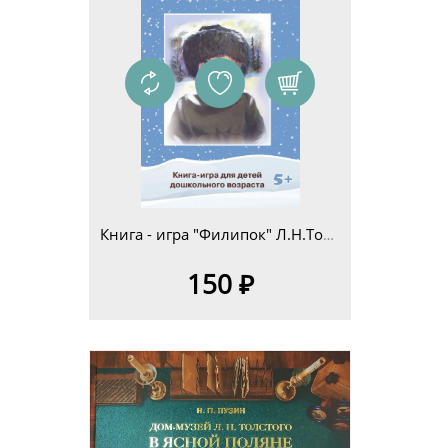
Книга - игра "Филипок" Л.Н.Толстой для детей дошкольного возраста 5+
150 ₽