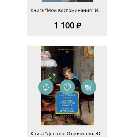
Книга "Мои воспоминания" Илья Львович Толстой
1 100 ₽
Книга "Детство. Отрочество. Юность. Повести и рассказы" Л. Н. Толстой (серия "Русская литература. Большие книги")