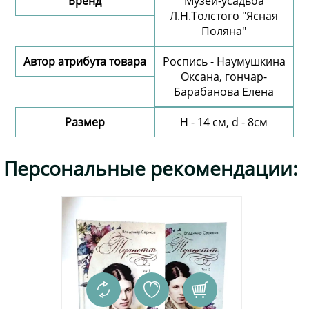
Бренд
Музей-усадьба
Л.Н.Толстого "Ясная
Поляна"
Автор атрибута товара
Роспись - Наумушкина
Оксана, гончар-
Барабанова Елена
Размер
H - 14 см, d - 8см
Добавить комментарий
Персональные рекомендации: