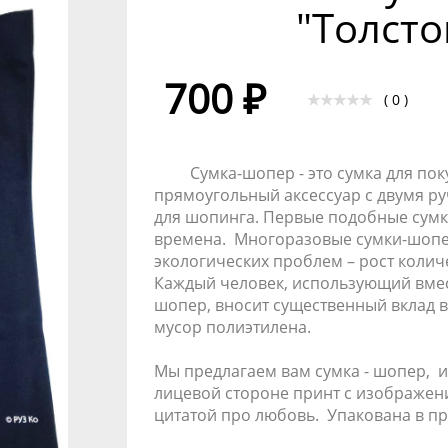
"Толсто
700 ₽
( 0 )
Сумка-шопер - это
сумка для пок
прямоугольный аксессуар с двумя р
для шопинга. Первые подобные сумк
времена.
Многоразовые сумки-шоп
экологических проблем – рост колич
Каждый человек, использующий вме
шопер, вносит существенный вклад 
мусор полиэтилен
а.
Мы предлагаем вам с
умка - шопер, 
лицевой стороне принт с изображен
цитатой про любовь.
Упакована в пр