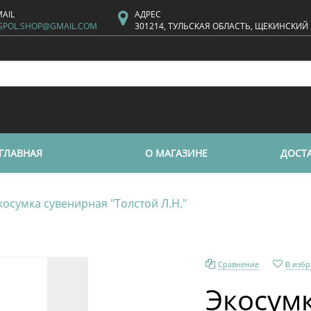
MAIL
АДРЕС
SPOL.SHOP@GMAIL.COM
301214, ТУЛЬСКАЯ ОБЛАСТЬ, ЩЕКИНСКИЙ
ГЛАВНАЯ
О МАГАЗИНЕ
ДОСТА
косумка сувенирная "Толстой Л.Н."
Сравнение
В изб
Экосум