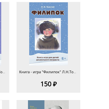
Книга - игра "Филипок" Л.Н.Толстой для детей младшего школьного возраста 7+
Книга - игра "Филипок" Л.Н.Толстой для детей дошкольного возраста 5+
150 ₽