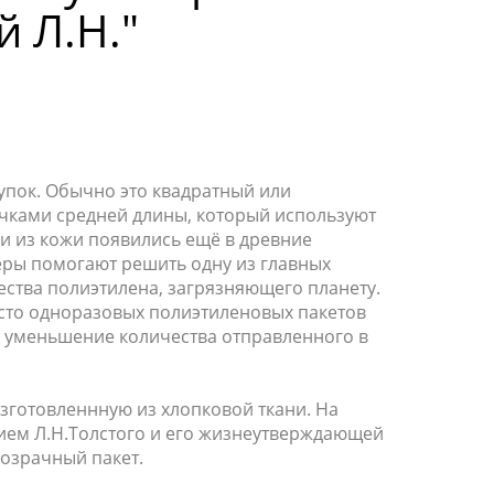
й Л.Н."
упок
. Обычно это квадратный или
учками средней длины, который используют
и из кожи появились ещё в древние
еры
помогают решить одну из главных
ества полиэтилена, загрязняющего планету
.
сто одноразовых полиэтиленовых пакетов
в уменьшение количества отправленного в
изготовленнную
из хлопковой ткани. На
ием Л.Н.Толстого и его жизнеутверждающей
озрачный пакет.