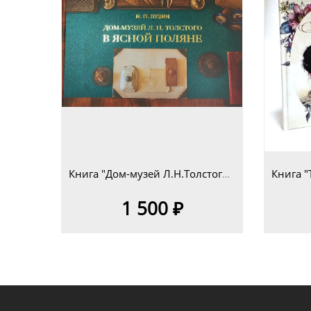
Книга "Дом-музей Л.Н.Толстого в Ясной Поляне. Очерк-путеводитель" Н.П.Пузин
1 500 ₽