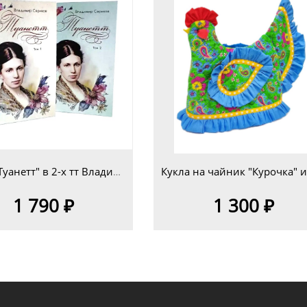
Книга "Туанетт" в 2-х тт Владимир Сериков
1 790 ₽
1 300 ₽