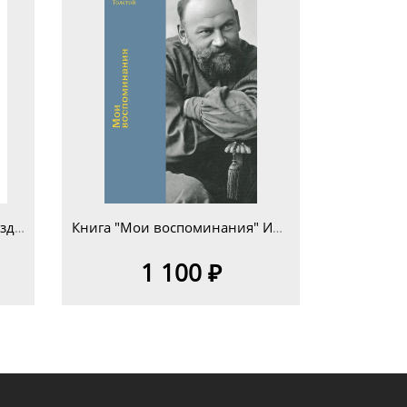
Кукла на чайник "Курочка" изд.4
Книга "Мои воспоминания" Илья Львович Толстой
1 100 ₽