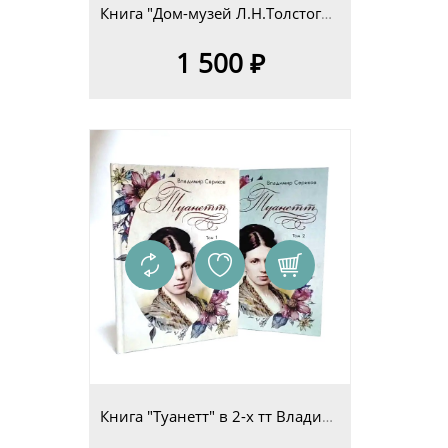
Книга "Дом-музей Л.Н.Толстого в Ясной Поляне. Очерк-путеводитель" Н.П.Пузин
1 500 ₽
Книга "Туанетт" в 2-х тт Владимир Сериков