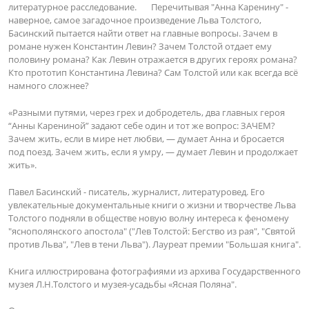
литературное расследование. Перечитывая "Анна Каренину" -
наверное, самое загадочное произведение Льва Толстого,
Басинский пытается найти ответ на главные вопросы. Зачем в
романе нужен Константин Левин? Зачем Толстой отдает ему
половину романа? Как Левин отражается в других героях романа?
Кто прототип Константина Левина? Сам Толстой или как всегда всё
намного сложнее?
«Разными путями, через грех и добродетель, два главных героя
“Анны Карениной” задают себе один и тот же вопрос: ЗАЧЕМ?
Зачем жить, если в мире нет любви, — думает Анна и бросается
под поезд. Зачем жить, если я умру, — думает Левин и продолжает
жить».
Павел Басинский - писатель, журналист, литературовед. Его
увлекательные документальные книги о жизни и творчестве Льва
Толстого подняли в обществе новую волну интереса к феномену
"яснополянского апостола" ("Лев Толстой: Бегство из рая", "Святой
против Льва", "Лев в тени Льва"). Лауреат премии "Большая книга".
Книга иллюстрирована фотографиями из архива Государственного
музея Л.Н.Толстого и музея-усадьбы «Ясная Поляна".