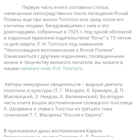
Первую часть книги составили статьи,
написанные непосредственно после посещения Ясной
Поляны еще при жизни Толстого или сразу после его
кончины лицами, беседовавшими с ним и его
домочадцами, собранные в 1925 г. под одной обложкой
и изданные пражским издательством "Кочи" к 15-летию
со дня смерти Л. Н. Толстого под названием
"Чехословацкие воспоминания о Ясной Поляне".
Ознакомиться с другими изданиями, посвященными
жизни и творчеству великого писателя, вы можете в
нашем
каталоге книг Л.Н. Толстого
.
Авторы мемуарных свидетельств – видные деятели
политики и культуры (Т. Г. Масарик, К. Крамарж, Д. П.
Маковицкий, З. Неедлы, К. Велеминский). Во вторую
часть книги вошли воспоминания словацкого толстовца
А. Шкарвана и глава о Толстом из третьего тома
сочинения Т. Г. Масарика "Россия и Европа".
В приложении даны воспоминания Карела
Велеминского и дочери Толстого А. Л. Толстой о