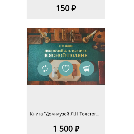
150 ₽
Книга "Дом-музей Л.Н.Толстого в Ясной Поляне. Очерк-путеводитель" Н.П.Пузин
1 500 ₽