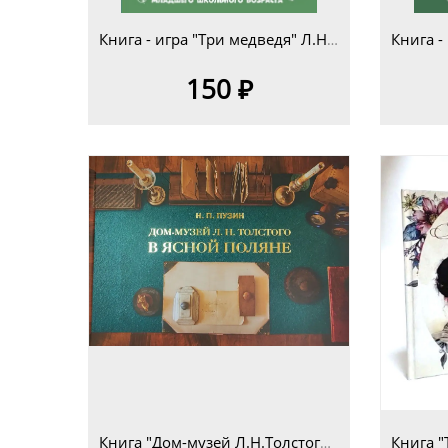
Книга - игра "Три медведя" Л.Н.Толстой для детей младшего школьного возраста 7+
150 ₽
Книга "Дом-музей Л.Н.Толстого в Ясной Поляне. Очерк-путеводитель" Н.П.Пузин