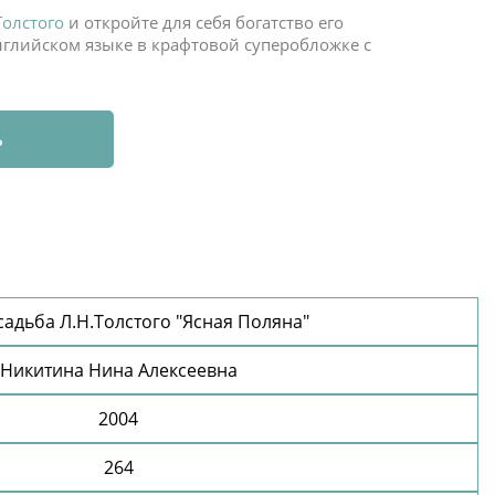
Толстого
и откройте для себя богатство его
нглийском языке в крафтовой суперобложке с
ь
садьба Л.Н.Толстого "Ясная Поляна"
Никитина Нина Алексеевна
2004
264