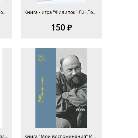
Книга - игра "Филипок" Л.Н.Толстой для детей младшего школьного возраста 7+
Книга - игра "Филипок" Л.Н.Толстой для детей дошкольного возраста 5+
150 ₽
Кукла на чайник "Курочка" изд.4
Книга "Мои воспоминания" Илья Львович Толстой