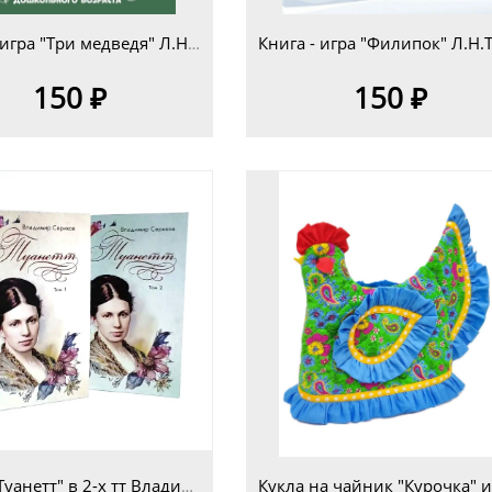
Книга - игра "Три медведя" Л.Н.Толстой для детей дошкольного возраста 5+
150 ₽
150 ₽
Книга "Туанетт" в 2-х тт Владимир Сериков