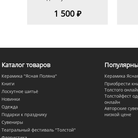
1 500 ₽
Каталог товаров
Популярны
Керамика "Ясная Поляна"
Керамика Ясна
Книги
Приобрести кни
Толстого онлай
Лоскутное шитьё
Толстойфест о
Новинки
онлайн
Одежда
Авторские суве
Подарки к празднику
низкой цене
Сувениры
Театральный фестиваль "Толстой"
Флористика