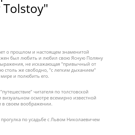
 Tolstoy"
 о прошлом и настоящем знаменитой
олжен был любить и любил свою Ясную Поляну
овыражения, не искажающая "привычный от
лю столь же свободно, "с легким дыханием"
 мире и полюбить его.
 "путешествие" читателя по толстовской
ри визуальном осмотре всемирно известной
м в своем воображении.
, прогулка по усадьбе с Львом Николаевичем