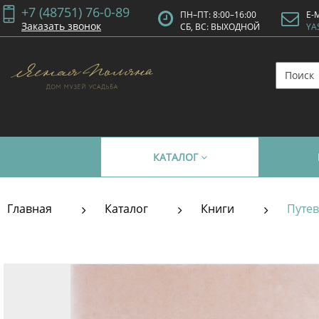
+7 (48751) 76-0-89
ПН–ПТ: 8:00–16:00
E-
Заказать звонок
СБ, ВС: ВЫХОДНОЙ
YA
КАТАЛОГ
Главная
Каталог
Книги
Путев