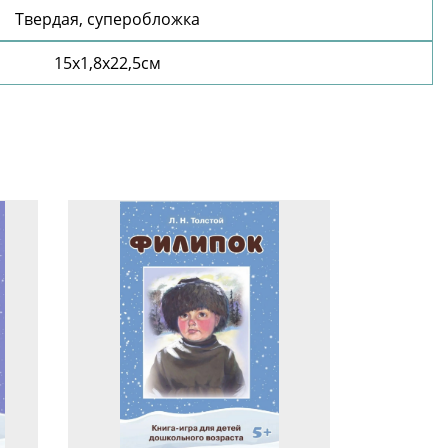
Твердая, суперобложка
15х1,8х22,5см