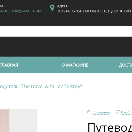
MAIL
АДРЕС
SPOL.SHOP@GMAIL.COM
301214, ТУЛЬСКАЯ ОБЛАСТЬ, ЩЕКИНСКИЙ
ГЛАВНАЯ
О МАГАЗИНЕ
ДОСТА
одитель "The travel with Lev Tolstoy"
Сравнение
В изб
Путевод