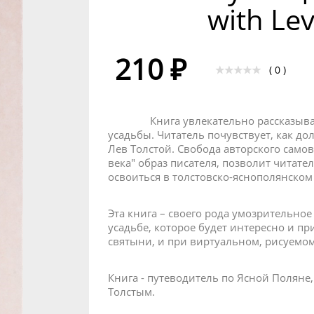
with Lev
210 ₽
( 0 )
Книга увлекательно рассказывает
усадьбы. Читатель почувствует, как д
Лев Толстой. Свобода авторского сам
века" образ писателя, позволит читате
освоиться в толстовско-яснополянском
Эта книга – своего рода умозрительное
усадьбе, которое будет интересно и п
святыни, и при виртуальном, рисуемо
Книга - путеводитель по Ясной Поляне
Толстым.