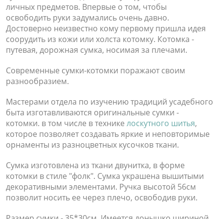
личных предметов. Впервые о том, чтобы
освободить руки задумались очень давно.
Достоверно неизвестно кому первому пришла идея
соорудить из кожи или холста котомку. Котомка -
путевая, дорожная сумка, носимая за плечами.
Современные сумки-котомки поражают своим
разнообразием.
Мастерами отдела по изучению традиций усадебного
быта изготавливаются оригинальные сумки -
котомки. в том числе в технике
лоскутного шитья
,
которое позволяет создавать яркие и неповторимые
орнаменты из разноцветных кусочков ткани.
Сумка изготовлена из ткани двунитка, в форме
котомки в стиле "фолк". Сумка украшена вышитыми
декоративными элементами. Ручка высотой 56см
позволит носить ее через плечо, освободив руки.
Размер сумки - 35*30см. Имеется донышко шириной