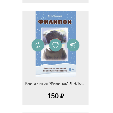
Книга - игра "Филипок" Л.Н.Толстой для детей дошкольного возраста 5+
150 ₽