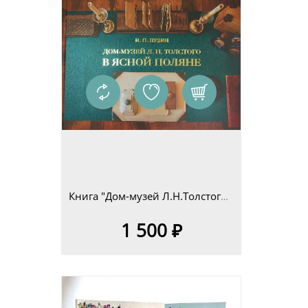
Книга "Дом-музей Л.Н.Толстого в Ясной Поляне. Очерк-путеводитель" Н.П.Пузин
1 500 ₽