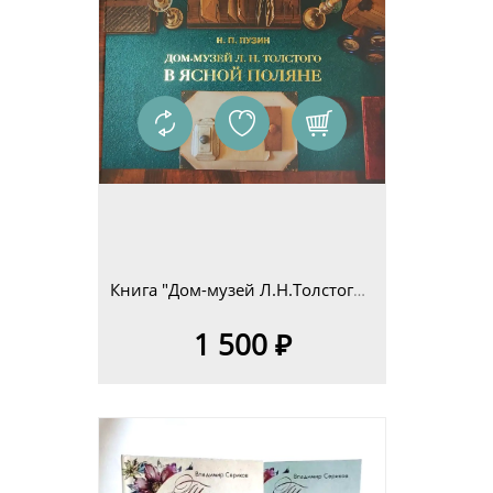
Книга "Дом-музей Л.Н.Толстого в Ясной Поляне. Очерк-путеводитель" Н.П.Пузин
1 500 ₽