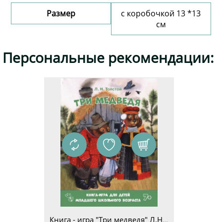
Размер
с коробочкой 13 *13
см
Добавить комментарий
Персональные рекомендации:
Книга - игра "Три медведя" Л.Н.Толстой для детей младшего школьного возраста 7+