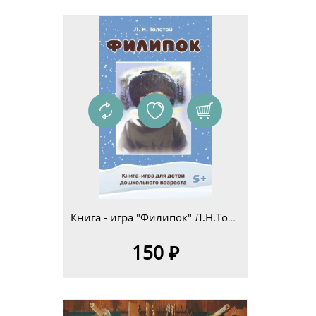
Книга - игра "Филипок" Л.Н.Толстой для детей дошкольного возраста 5+
150 ₽