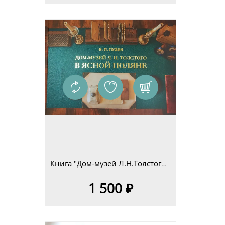
Книга "Дом-музей Л.Н.Толстого в Ясной Поляне. Очерк-путеводитель" Н.П.Пузин
1 500 ₽