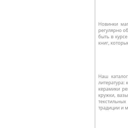
Новинки маг
регулярно об
быть в курс
книг, которы
Наш катало
литература: 
керамики ре
кружки, ваз
текстильных 
традиции и м