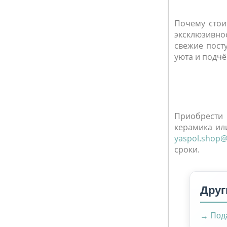
Почему стои
эксклюзивнос
свежие пост
уюта и подчё
Приобрести 
керамика ил
yaspol.shop
сроки.
Друг
Пода