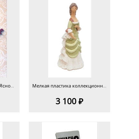
Сборник "Друзья и гости Ясной Поляны" вып.2025г.
Мелкая пластика коллекционная однофигурная изд.8
3 100 ₽