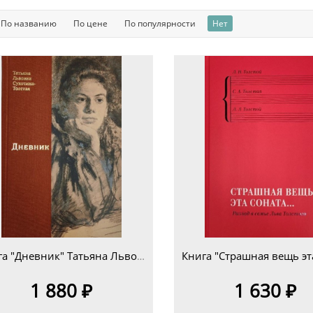
По названию
По цене
По популярности
Нет
Книга "Дневник" Татьяна Львовна Сухотина-Толстая
1 880 ₽
1 630 ₽