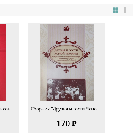
Книга "Страшная вещь эта соната.. Разлад в семье Льва Толстого"
Сборник "Друзья и гости Ясной Поляны" к 170-летию С.А.Толстой вып.2017г.
170 ₽