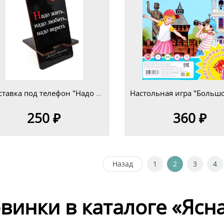
Подставка под телефон "Надо жить.."
250 ₽
360 ₽
Назад
1
2
3
4
винки в каталоге «Ясн